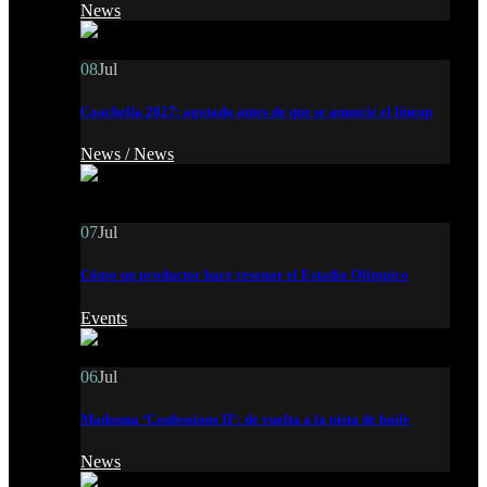
News
08
Jul
Coachella 2027: agotado antes de que se anuncie el lineup
News /
News
07
Jul
Cómo un productor hace resonar el Estadio Olímpico
Events
06
Jul
Madonna ‘Confessions II’: de vuelta a la pista de baile
News