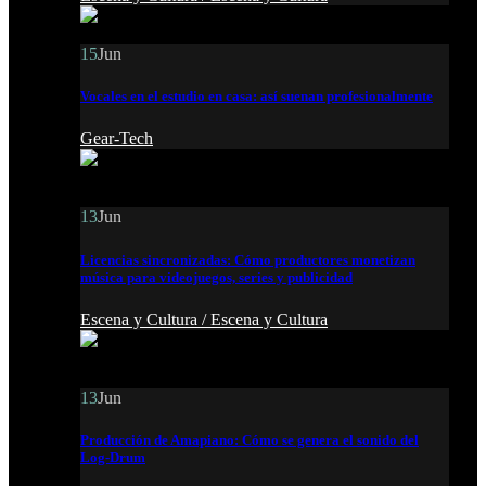
15
Jun
Vocales en el estudio en casa: así suenan profesionalmente
Gear-Tech
13
Jun
Licencias sincronizadas: Cómo productores monetizan
música para videojuegos, series y publicidad
Escena y Cultura /
Escena y Cultura
13
Jun
Producción de Amapiano: Cómo se genera el sonido del
Log-Drum