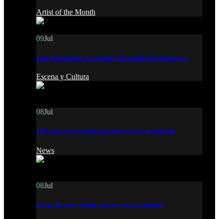
Artist of the Month
09
Jul
Suki Waterhouse ‘Loveland’: Despedida del dream pop
Escena y Cultura
08
Jul
¿Por qué el pop celebra de nuevo el ala desafinada
News
08
Jul
Korgs Mystery-Synth: qué hay tras el misterio