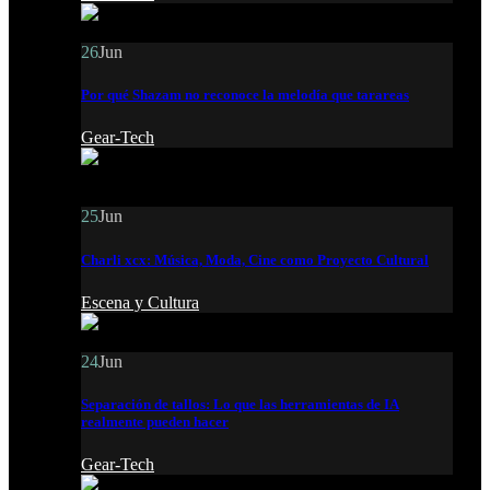
26
Jun
Por qué Shazam no reconoce la melodía que tarareas
Gear-Tech
25
Jun
Charli xcx: Música, Moda, Cine como Proyecto Cultural
Escena y Cultura
24
Jun
Separación de tallos: Lo que las herramientas de IA
realmente pueden hacer
Gear-Tech