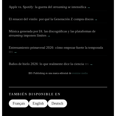
Apple vs. Spotify: la guerra del
streaming
se intensifica
→
El renacer del vinilo: por qué la Generación Z compra discos
→
Música generada por IA: las discográficas y las plataformas de
streaming
imponen límites
→
Entrenamiento primaveral 2026: cómo empezar fuerte la temporada
→
IBS
Baños de hielo 2026: lo que realmente dice la ciencia
→
IBS
IBS Publishing es una marca editorial de
evernine media
TAMBIÉN DISPONIBLE EN
Français
English
Deutsch