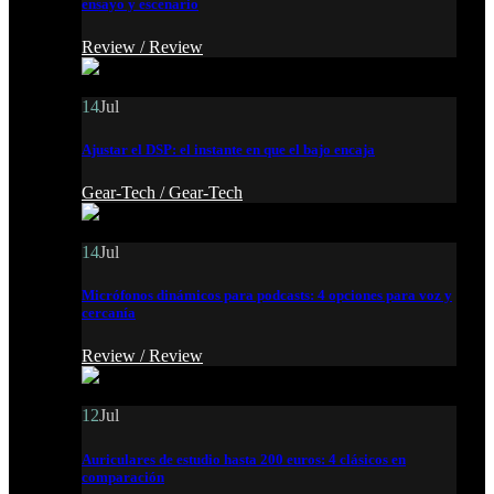
ensayo y escenario
Review /
Review
14
Jul
Ajustar el DSP: el instante en que el bajo encaja
Gear-Tech /
Gear-Tech
14
Jul
Micrófonos dinámicos para podcasts: 4 opciones para voz y
cercanía
Review /
Review
12
Jul
Auriculares de estudio hasta 200 euros: 4 clásicos en
comparación