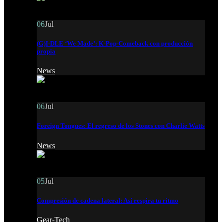
06
Jul
(G)I-DLE ‘We Made’: K-Pop-Comeback con producción
propia
News
06
Jul
Foreign Tongues: El regreso de los Stones con Charlie Watts
News
05
Jul
Compresión de cadena lateral: Así respira tu ritmo
Gear-Tech