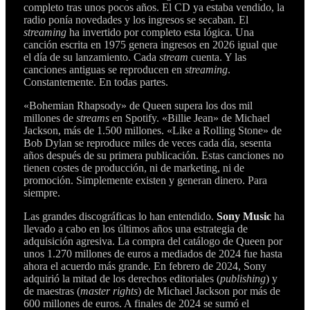
completo tras unos pocos años. El CD ya estaba vendido, la
radio ponía novedades y los ingresos se secaban. El
streaming
ha invertido por completo esta lógica. Una
canción escrita en 1975 genera ingresos en 2026 igual que
el día de su lanzamiento. Cada
stream
cuenta. Y las
canciones antiguas se reproducen en
streaming
.
Constantemente. En todas partes.
«Bohemian Rhapsody» de Queen supera los dos mil
millones de
streams
en Spotify. «Billie Jean» de Michael
Jackson, más de 1.500 millones. «Like a Rolling Stone» de
Bob Dylan se reproduce miles de veces cada día, sesenta
años después de su primera publicación. Estas canciones no
tienen costes de producción, ni de marketing, ni de
promoción. Simplemente existen y generan dinero. Para
siempre.
Las grandes discográficas lo han entendido.
Sony Music
ha
llevado a cabo en los últimos años una estrategia de
adquisición agresiva. La compra del catálogo de Queen por
unos 1.270 millones de euros a mediados de 2024 fue hasta
ahora el acuerdo más grande. En febrero de 2024, Sony
adquirió la mitad de los derechos editoriales (
publishing
) y
de maestras (
master rights
) de Michael Jackson por más de
600 millones de euros. A finales de 2024 se sumó el