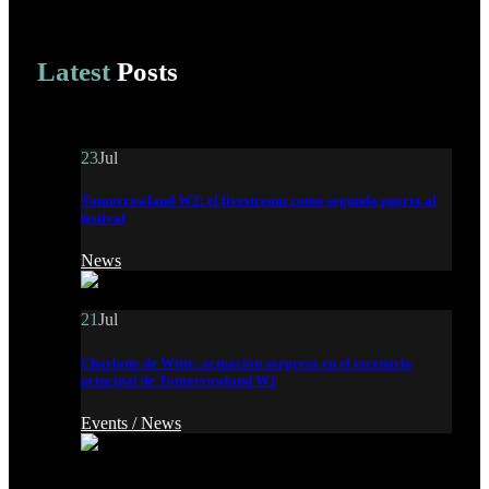
Latest
Posts
23
Jul
Tomorrowland W2: el livestream como segunda puerta al
festival
News
21
Jul
Charlotte de Witte: actuación sorpresa en el escenario
principal de Tomorrowland W1
Events /
News