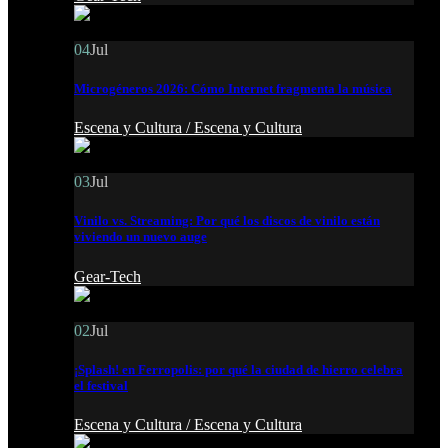
04
Jul
Microgéneros 2026: Cómo Internet fragmenta la música
Escena y Cultura /
Escena y Cultura
03
Jul
Vinilo vs. Streaming: Por qué los discos de vinilo están
viviendo un nuevo auge
Gear-Tech
02
Jul
¡Splash! en Ferropolis: por qué la ciudad de hierro celebra
el festival
Escena y Cultura /
Escena y Cultura