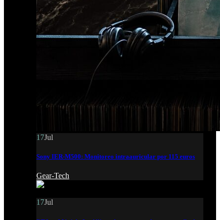
17
Jul
Sony IER-M500: Monitoreo intraauricular por 115 euros
Gear-Tech
17
Jul