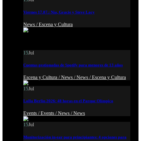
Viernes 17.07.: Nia, Gracie y Steve Lacy
News /
Escena y Cultura
15
Jul
Cuentas gestionadas de Spotify para menores de 13 años
Escena y Cultura /
News /
News /
Escena y Cultura
15
Jul
Lolla Berlin 2026: 48 horas en el Parque Olímpico
Events /
Events /
News /
News
15
Jul
Monitorización in-ear para principiantes: 4 opciones para