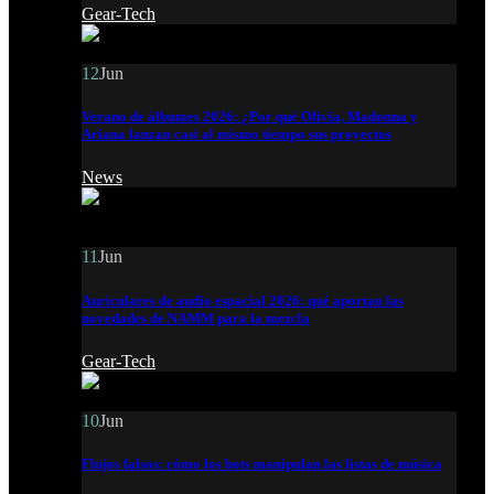
Gear-Tech
12
Jun
Verano de álbumes 2026: ¿Por qué Olivia, Madonna y
Ariana lanzan casi al mismo tiempo sus proyectos
News
11
Jun
Auriculares de audio espacial 2026: qué aportan las
novedades de NAMM para la mezcla
Gear-Tech
10
Jun
Flujos falsos: cómo los bots manipulan las listas de música