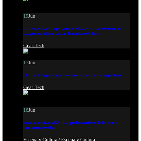
19
Jun
Grabación de campo para productores: Cómo crear tus
propios sonidos a partir de ruidos cotidianos
Gear-Tech
17
Jun
El arte de la ganancia: por qué tu mezcla suena pastosa
Gear-Tech
16
Jun
Escena musical 2026: Lo que los carteles de festivales
realmente revelan
Escena y Cultura /
Escena y Cultura