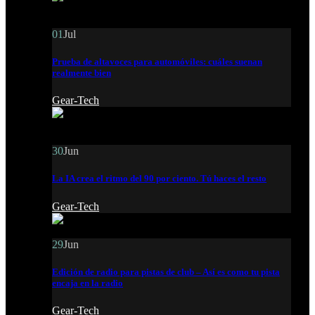
01
Jul
Prueba de altavoces para automóviles: cuáles suenan
realmente bien
Gear-Tech
30
Jun
La IA crea el ritmo del 90 por ciento. Tú haces el resto
Gear-Tech
29
Jun
Edición de radio para pistas de club – Así es como tu pista
encaja en la radio
Gear-Tech