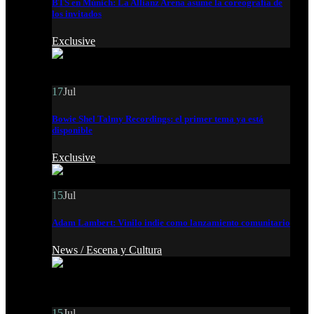
BTS en Múnich: La Allianz Arena asume la coreografía de
los invitados
Exclusive
17
Jul
Bowie Shel Talmy Recordings: el primer tema ya está
disponible
Exclusive
15
Jul
Adam Lambert: Vinilo indie como lanzamiento comunitario
News /
Escena y Cultura
15
Jul