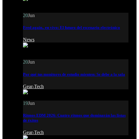
20
Jun
Fred again.. en vivo: El futuro del escenario electrónico
News
20
Jun
Por qué tus monitores de estudio mienten: Se debe a la sala
Gear-Tech
19
Jun
Ritmos EDM 2026: Cuatro ritmos que dominarán las listas
de éxitos
Gear-Tech