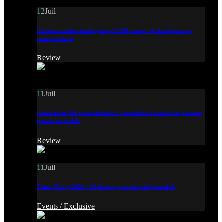
12
Juil
Casques audio studio jusqu’à 200 euros : 4 classiques en
comparaison
Review
11
Juil
Contrôleur DJ pour débuter : 3 modèles d’entrée de gamme
passés au crible
Review
11
Juil
Time Warp 2026 : 19 heures, pas un seul gimmick
Events /
Exclusive