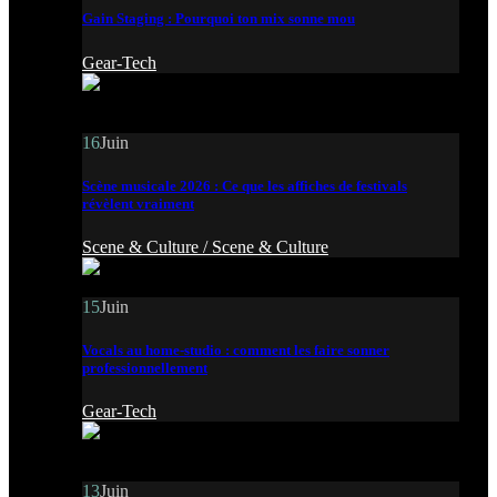
Gain Staging : Pourquoi ton mix sonne mou
Gear-Tech
16
Juin
Scène musicale 2026 : Ce que les affiches de festivals
révèlent vraiment
Scene & Culture /
Scene & Culture
15
Juin
Vocals au home-studio : comment les faire sonner
professionnellement
Gear-Tech
13
Juin