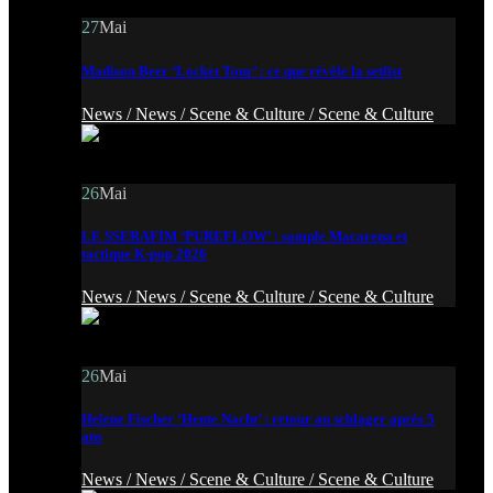
27
Mai
Madison Beer ‘Locket Tour’ : ce que révèle la setlist
News /
News /
Scene & Culture /
Scene & Culture
26
Mai
LE SSERAFIM ‘PUREFLOW’ : sample Macarena et
tactique K-pop 2026
News /
News /
Scene & Culture /
Scene & Culture
26
Mai
Helene Fischer ‘Heute Nacht’ : retour au schlager après 5
ans
News /
News /
Scene & Culture /
Scene & Culture