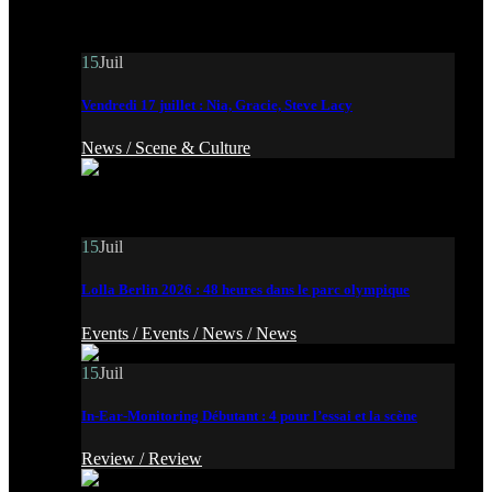
15
Juil
Vendredi 17 juillet : Nia, Gracie, Steve Lacy
News /
Scene & Culture
15
Juil
Lolla Berlin 2026 : 48 heures dans le parc olympique
Events /
Events /
News /
News
15
Juil
In-Ear-Monitoring Débutant : 4 pour l’essai et la scène
Review /
Review