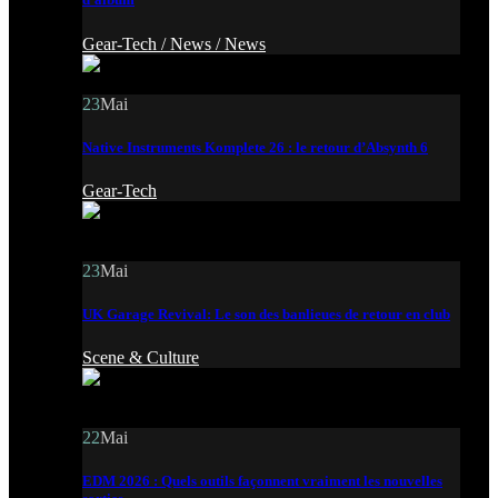
Gear-Tech /
News /
News
23
Mai
Native Instruments Komplete 26 : le retour d’Absynth 6
Gear-Tech
23
Mai
UK Garage Revival: Le son des banlieues de retour en club
Scene & Culture
22
Mai
EDM 2026 : Quels outils façonnent vraiment les nouvelles