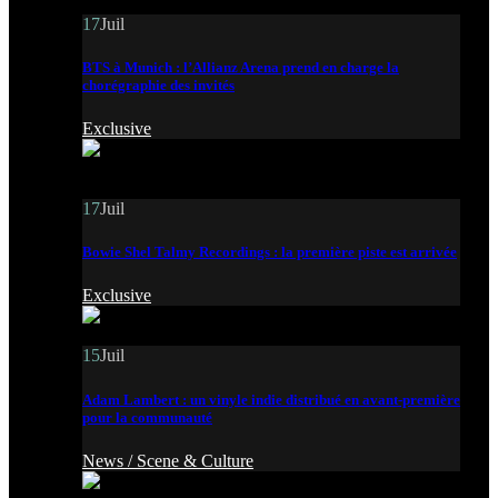
17
Juil
BTS à Munich : l’Allianz Arena prend en charge la
chorégraphie des invités
Exclusive
17
Juil
Bowie Shel Talmy Recordings : la première piste est arrivée
Exclusive
15
Juil
Adam Lambert : un vinyle indie distribué en avant-première
pour la communauté
News /
Scene & Culture