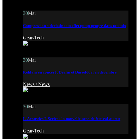
30
Mai
Compression sidechain : un effet pump propre dans ton mix
Gear-Tech
30
Mai
Kehlani en concert : Berlin et Düsseldorf en décembre
News /
News
30
Mai
L-Acoustics L Series : la nouvelle sono de festival au test
Gear-Tech