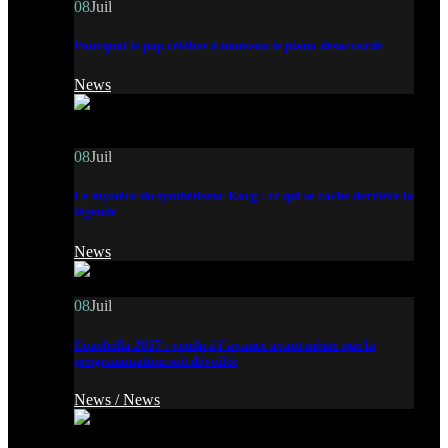
08
Juil
Pourquoi le pop célèbre à nouveau le piano désaccordé
News
08
Juil
Le mystère du synthétiseur Korg : ce qui se cache derrière la
légende
News
08
Juil
Coachella 2027 : vendu à l’avance avant même que la
programmation soit dévoilée
News /
News