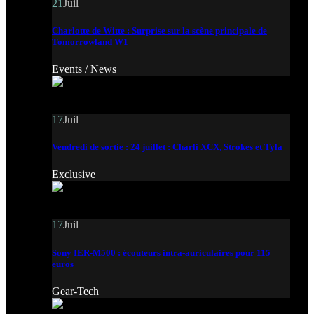
21
Juil
Charlotte de Witte : Surprise sur la scène principale de
Tomorrowland W1
Events /
News
17
Juil
Vendredi de sortie : 24 juillet : Charli XCX, Strokes et Tyla
Exclusive
17
Juil
Sony IER-M500 : écouteurs intra-auriculaires pour 115
euros
Gear-Tech