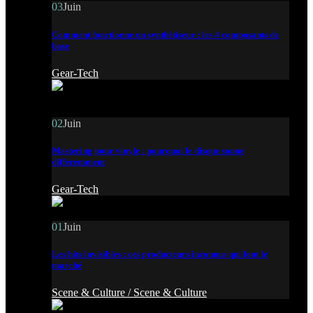
03
Juin
Comment fonctionne un synthétiseur : les 4 composants de
base
Gear-Tech
02
Juin
Mastering pour vinyle : pourquoi le disque sonne
différemment
Gear-Tech
01
Juin
Les hits invisibles : ces producteurs inconnus qui font le
marché
Scene & Culture /
Scene & Culture