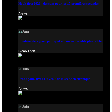
Hook-first 2026 : des sons pour les 15 premières secondes
News
22
Juin
Loudness décrypté : pourquoi ton master semble plus faible
Gear-Tech
20
Juin
Fred again.. live : L’avenir de la scène électronique
News
20
Juin