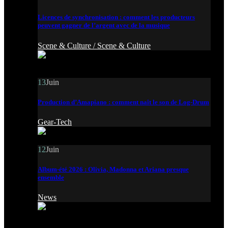
Licences de synchronisation : comment les producteurs
peuvent gagner de l’argent avec de la musique
Scene & Culture /
Scene & Culture
13
Juin
Production d’Amapiano : comment naît le son de Log-Drum
Gear-Tech
12
Juin
Album-été 2026 : Olivia, Madonna et Ariana presque
ensemble
News