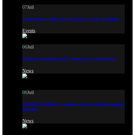
07
Juil
Comment un producteur fait résonner le stade olympique
Events
06
Juil
Madonna *Confessions II* : retour sur la piste de danse
News
06
Juil
(G)I-DLE *We Made* : un retour en K-pop sous leur propre
direction
News