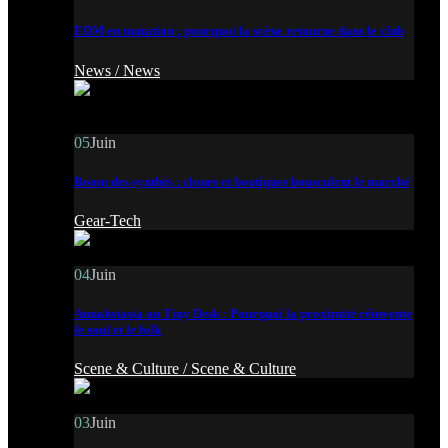
EDM en mutation : pourquoi la scène retourne dans le club
News /
News
05
Juin
Boom des synthés : clones et boutiques bousculent le marché
Gear-Tech
04
Juin
Annahstasia au Tiny Desk : Pourquoi la proximité réinvente
le soul et le folk
Scene & Culture /
Scene & Culture
03
Juin