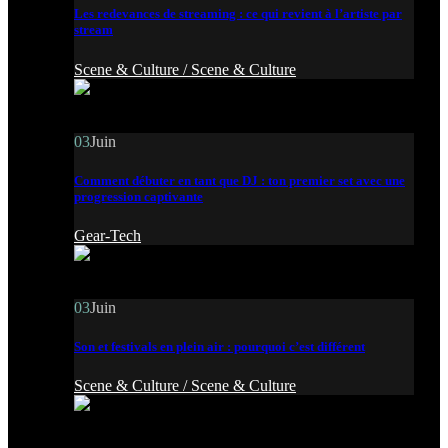
Les redevances de streaming : ce qui revient à l’artiste par
stream
Scene & Culture /
Scene & Culture
03
Juin
Comment débuter en tant que DJ : ton premier set avec une
progression captivante
Gear-Tech
03
Juin
Son et festivals en plein air : pourquoi c’est différent
Scene & Culture /
Scene & Culture