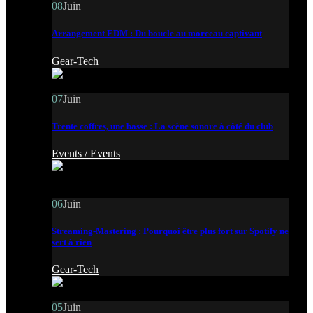
08
Juin
Arrangement EDM : Du boucle au morceau captivant
Gear-Tech
07
Juin
Trente coffres, une basse : La scène sonore à côté du club
Events /
Events
06
Juin
Streaming-Mastering : Pourquoi être plus fort sur Spotify ne
sert à rien
Gear-Tech
05
Juin