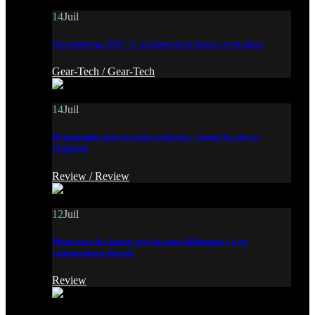
14
Juil
Paramétrage DSP : le moment où la basse est en place
Gear-Tech /
Gear-Tech
14
Juil
Dynamiques micros pour podcasts : 4 pour la voix et
l’intimité
Review /
Review
12
Juil
Moniteurs de champ proche pour débutants : 4 en
comparaison directe
Review