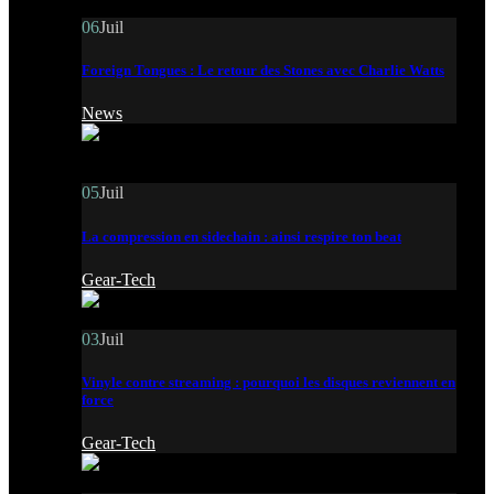
06
Juil
Foreign Tongues : Le retour des Stones avec Charlie Watts
News
05
Juil
La compression en sidechain : ainsi respire ton beat
Gear-Tech
03
Juil
Vinyle contre streaming : pourquoi les disques reviennent en
force
Gear-Tech