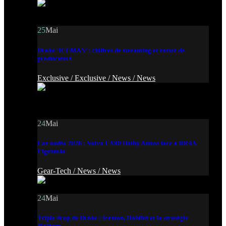
25
Mai
Drake ‘ICEMAN’ : chiffres de streaming et roster de
producteurs
Exclusive /
Exclusive /
News /
News
24
Mai
Car audio 2026 : Volvo EX90 Dolby Atmos face à BRAX
Eigentakt
Gear-Tech /
News /
News
24
Mai
Triple drop de Drake : Iceman, Habibti et la stratégie
d’album