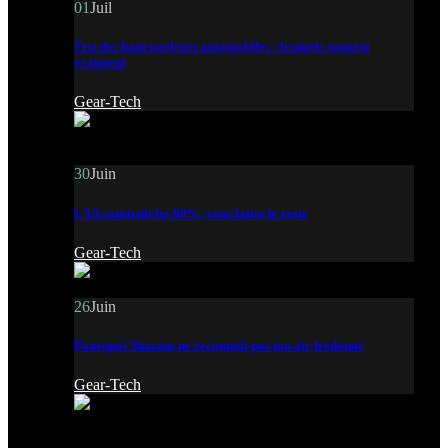
01
Juil
Test des haut-parleurs automobiles : lesquels sonnent
vraiment
Gear-Tech
30
Juin
L’IA construit les 90%, vous faites le reste
Gear-Tech
26
Juin
Pourquoi Shazam ne reconnaît pas ton air fredonné
Gear-Tech