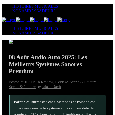
HISTOIRES MUSICALES
NOS AMBASSADEURS
HISTOIRES MUSICALES
NOS AMBASSADEURS
08 Août
Audio Auto 2025: Les
Meilleurs Systèmes Sonores
Premium
Posted at 10:00h
in
Review
,
Review
,
Scene & Culture
,
Scene & Culture
by
Jakob Bach
Point clé:
Burmester chez Mercedes et Porsche est
considéré comme le système audio automobile de
pointe en 2025. Pour le rapport qualité-prix, Harman