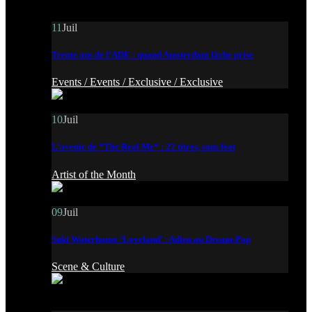
11
Juil
Trente ans de l’ADE : quand Amsterdam lâche prise
Events /
Events /
Exclusive /
Exclusive
10
Juil
L’avenir de *The Real Me* : 22 titres, sans feat
Artist of the Month
09
Juil
Suki Waterhouse ‘Loveland’ : Adieu au Dream-Pop
Scene & Culture